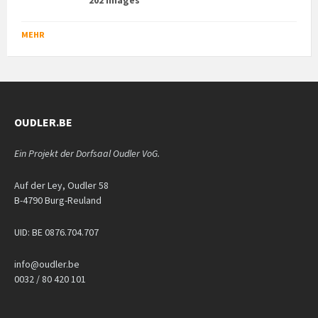
202 images
MEHR
OUDLER.BE
Ein Projekt der Dorfsaal Oudler VoG.
Auf der Ley, Oudler 58
B-4790 Burg-Reuland
UID: BE 0876.704.707
info@oudler.be
0032 / 80 420 101