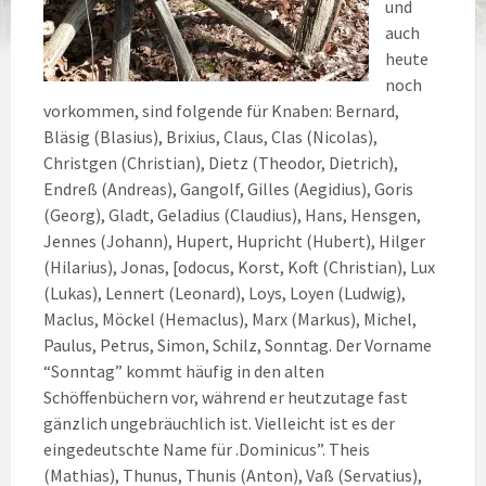
und
auch
heute
noch
vorkommen, sind folgende für Knaben: Bernard,
Bläsig (Blasius), Brixius, Claus, Clas (Nicolas),
Christgen (Christian), Dietz (Theodor, Dietrich),
Endreß (Andreas), Gangolf, Gilles (Aegidius), Goris
(Georg), Gladt, Geladius (Claudius), Hans, Hensgen,
Jennes (Johann), Hupert, Hupricht (Hubert), Hilger
(Hilarius), Jonas, [odocus, Korst, Koft (Christian), Lux
(Lukas), Lennert (Leonard), Loys, Loyen (Ludwig),
Maclus, Möckel (Hemaclus), Marx (Markus), Michel,
Paulus, Petrus, Simon, Schilz, Sonntag. Der Vorname
“Sonntag” kommt häufig in den alten
Schöffenbüchern vor, während er heutzutage fast
gänzlich ungebräuchlich ist. Vielleicht ist es der
eingedeutschte Name für .Dominicus”. Theis
(Mathias), Thunus, Thunis (Anton), Vaß (Servatius),