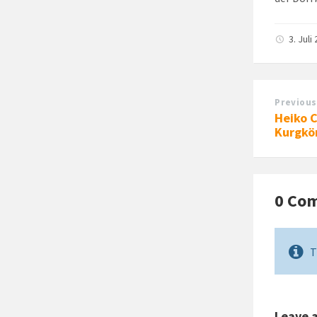
3. Juli
Previous
Heiko C
Kurgkö
0 Co
T
Leave 