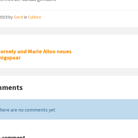
 2019
by
Gerd
in
Culture
ornely und Marie Alloo neues
nigspaar
mments
here are no comments yet
a comment