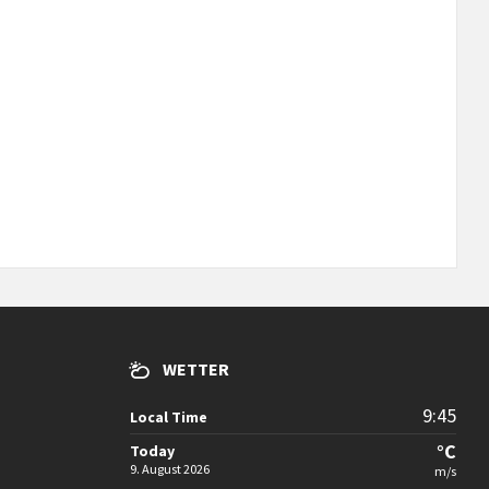
WETTER
9:45
Local Time
°C
Today
9. August 2026
m/s