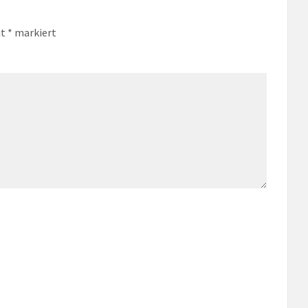
it
*
markiert