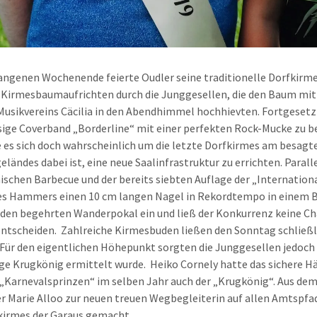
ngenen Wochenende feierte Oudler seine traditionelle Dorfkirme
Kirmesbaumaufrichten durch die Junggesellen, die den Baum mit
Musikvereins Cäcilia in den Abendhimmel hochhievten. Fortgesetz
sige Coverband „Borderline“ mit einer perfekten Rock-Mucke zu b
 es sich doch wahrscheinlich um die letzte Dorfkirmes am besagt
eländes dabei ist, eine neue Saalinfrastruktur zu errichten. Paral
schen Barbecue und der bereits siebten Auflage der „Internationa
es Hammers einen 10 cm langen Nagel in Rekordtempo in einem 
den begehrten Wanderpokal ein und ließ der Konkurrenz keine Ch
 entscheiden. Zahlreiche Kirmesbuden ließen den Sonntag schlie
Für den eigentlichen Höhepunkt sorgten die Junggesellen jedoc
ige Krugkönig ermittelt wurde. Heiko Cornely hatte das sichere 
„Karnevalsprinzen“ im selben Jahr auch der „Krugkönig“. Aus dem
r Marie Alloo zur neuen treuen Wegbegleiterin auf allen Amtspfa
kirmes der Garaus gemacht