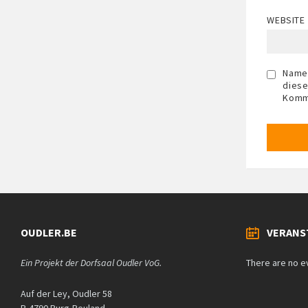
WEBSITE
Name,
diese
Komm
OUDLER.BE
VERANS
Ein Projekt der Dorfsaal Oudler VoG.
There are no e
Auf der Ley, Oudler 58
B-4790 Burg-Reuland