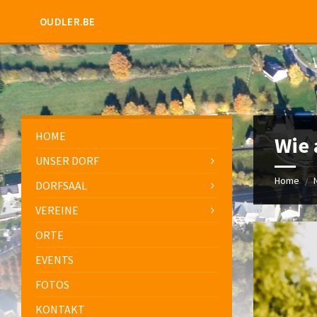
OUDLER.BE
HOME
Wie 
UNSER DORF
Home
/
DORFSAAL
VEREINE
ORTE
EVENTS
FOTOS
KONTAKT