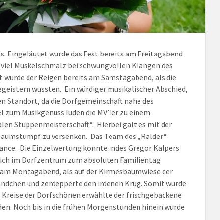
s. Eingeläutet wurde das Fest bereits am Freitagabend
 viel Muskelschmalz bei schwungvollen Klängen des
t wurde der Reigen bereits am Samstagabend, als die
egeistern wussten. Ein würdiger musikalischer Abschied,
en Standort, da die Dorfgemeinschaft nahe des
lel zum Musikgenuss luden die MV’ler zu einem
len Stuppenmeisterschaft“. Hierbei galt es mit der
Baumstumpf zu versenken. Das Team des „Ralder“
ance. Die Einzelwertung konnte indes Gregor Kalpers
ßlich im Dorfzentrum zum absoluten Familientag
h am Montagabend, als auf der Kirmesbaumwiese der
Händchen und zerdepperte den irdenen Krug. Somit wurde
 Kreise der Dorfschönen erwählte der frischgebackene
den. Noch bis in die frühen Morgenstunden hinein wurde