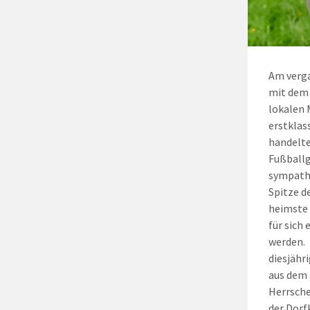
Am verga
mit dem 
lokalen 
erstklas
handelte
Fußballg
sympathi
Spitze d
heimste 
für sich
werden. 
diesjähr
aus dem 
Herrsche
der Dorf