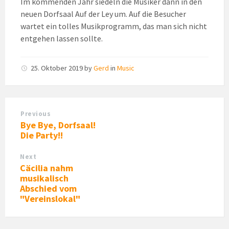
Im kommenden Jahr siedeln die Musiker dann in den
neuen Dorfsaal Auf der Ley um. Auf die Besucher
wartet ein tolles Musikprogramm, das man sich nicht
entgehen lassen sollte.
25. Oktober 2019
by
Gerd
in
Music
Previous
Bye Bye, Dorfsaal!
Die Party!!
Next
Cäcilia nahm
musikalisch
Abschied vom
"Vereinslokal"