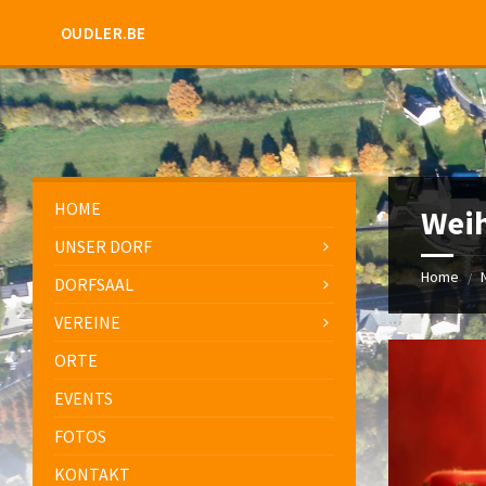
OUDLER.BE
HOME
Wei
UNSER DORF
Home
/
DORFSAAL
VEREINE
ORTE
EVENTS
FOTOS
KONTAKT