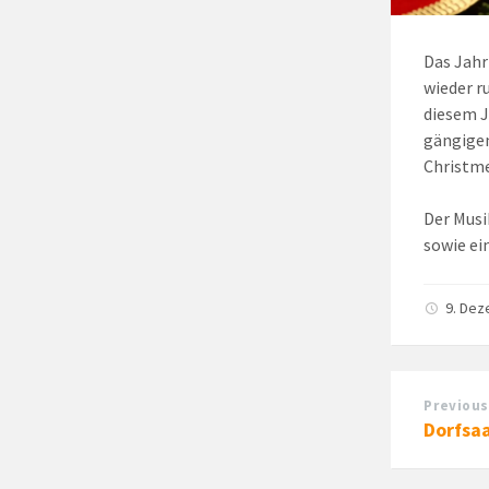
Das Jahr
wieder r
diesem J
gängigen
Christme
Der Musi
sowie ei
9. De
Previous
Dorfsaa