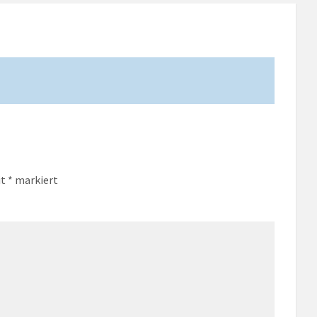
it
*
markiert