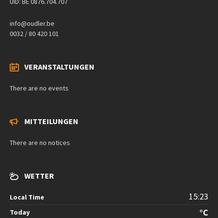
UID: BE 0876.704.707
info@oudler.be
0032 / 80 420 101
VERANSTALTUNGEN
There are no events
MITTEILUNGEN
There are no notices
WETTER
15:23
Local Time
°C
Today