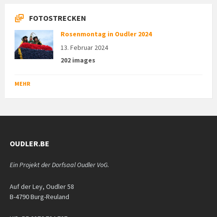
FOTOSTRECKEN
Rosenmontag in Oudler 2024
13. Februar 2024
202 images
MEHR
OUDLER.BE
Ein Projekt der Dorfsaal Oudler VoG.
Auf der Ley, Oudler 58
B-4790 Burg-Reuland