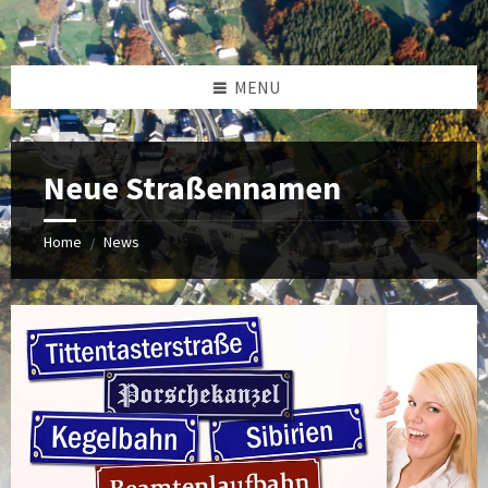
MENU
Neue Straßennamen
Home
News
/