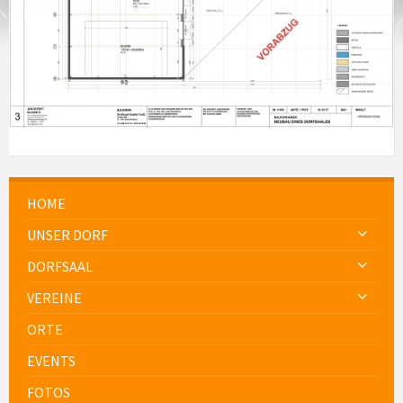
HOME
UNSER DORF
DORFSAAL
VEREINE
ORTE
EVENTS
FOTOS