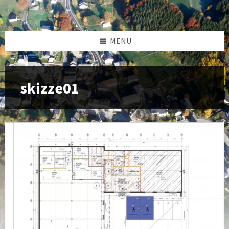
MENU
skizze01